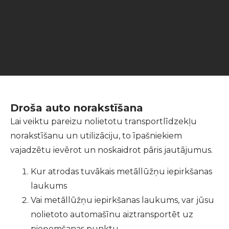
Droša auto norakstīšana
Lai veiktu pareizu nolietotu transportlīdzekļu
norakstīšanu un utilizāciju, to īpašniekiem
vajadzētu ievērot un noskaidrot pāris jautājumus.
Kur atrodas tuvākais metāllūžņu iepirkšanas
laukums
Vai metāllūžņu iepirkšanas laukums, var jūsu
nolietoto automašīnu aiztransportēt uz
pieņemšanas punktu.