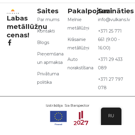
Saites
Pakalpojumi
Sazināties
Labas
Par mums
Melnie
info@vulkans.lv
metāllūžņu
metāllūžņi
Kontakti
+371 25 771
cenas!
Krāsainie
661 (9:00 -
Blogs
metāllūžņi
16:00)
Pieņemšana
Auto
+371 29 433
un apmaksa
norakstīšana
089
Privātuma
+371 27 797
politika
078
Izstrādāja: Sia Barspector
RU