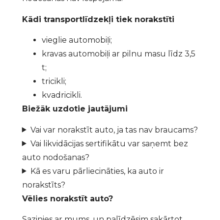
Kādi transportlīdzekļi tiek norakstīti
vieglie automobiļi;
kravas automobiļi ar pilnu masu līdz 3,5
t;
tricikli;
kvadricikli.
Biežāk uzdotie jautājumi
Vai var norakstīt auto, ja tas nav braucams?
Vai likvidācijas sertifikātu var saņemt bez
auto nodošanas?
Kā es varu pārliecināties, ka auto ir
norakstīts?
Vēlies norakstīt auto?
Sazinies ar mums, un palīdzēsim sakārtot