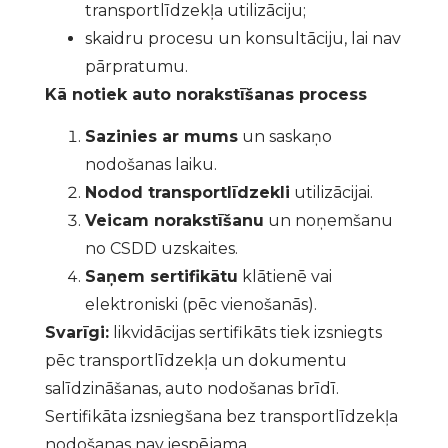
transportlīdzekļa utilizāciju;
skaidru procesu un konsultāciju, lai nav
pārpratumu.
Kā notiek auto norakstīšanas process
Sazinies ar mums
un saskaņo
nodošanas laiku.
Nodod transportlīdzekli
utilizācijai.
Veicam norakstīšanu
un noņemšanu
no CSDD uzskaites.
Saņem sertifikātu
klātienē vai
elektroniski (pēc vienošanās).
Svarīgi:
likvidācijas sertifikāts tiek izsniegts
pēc transportlīdzekļa un dokumentu
salīdzināšanas, auto nodošanas brīdī.
Sertifikāta izsniegšana bez transportlīdzekļa
nodošanas nav iespējama.