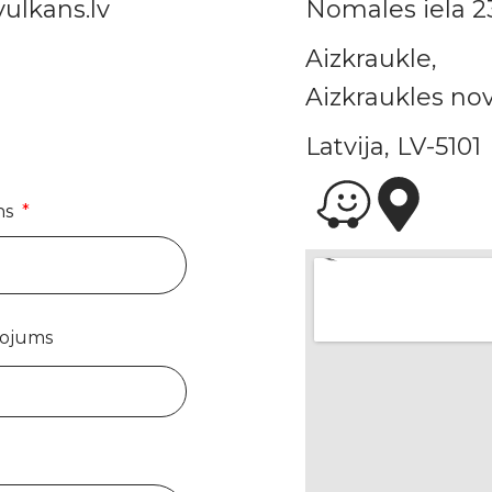
ulkans.lv
Nomales iela 2
Aizkraukle,
Aizkraukles nov
Latvija, LV-5101
ns
pojums