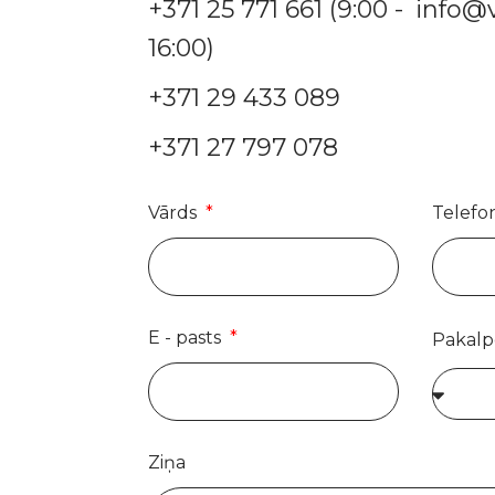
+371 25 771 661 (9:00 -
info@v
16:00)
+371 29 433 089
+371 27 797 078
Vārds
Telefo
E - pasts
Pakal
Ziņa