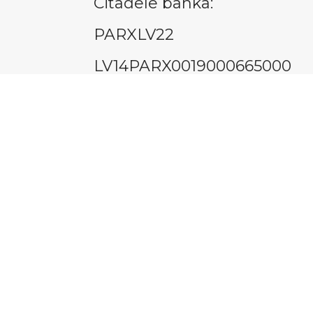
Citadele banka:
PARXLV22
LV14PARX0019000665000
Saites
Par mum
Labas metāllūžņu cenas!
Kontakti
Blogs
Pieņemša
Privātuma