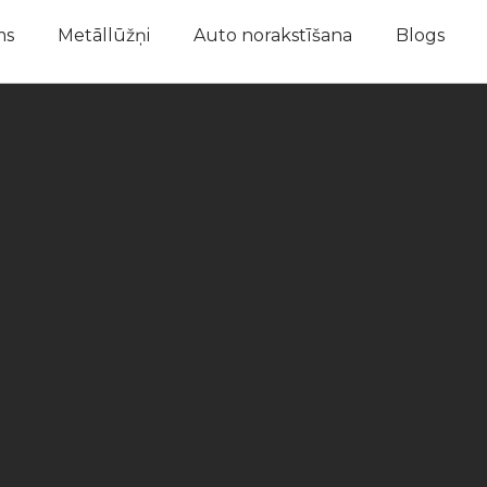
ms
Metāllūžņi
Auto norakstīšana
Blogs