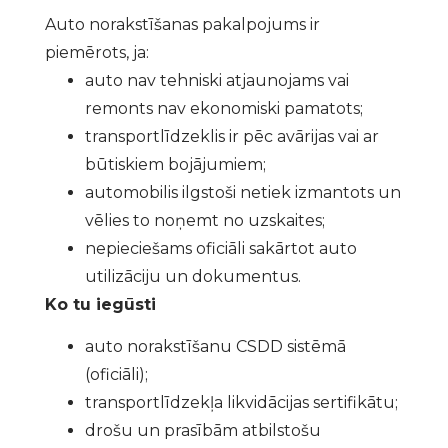
Auto norakstīšanas pakalpojums ir
piemērots, ja:
auto nav tehniski atjaunojams vai
remonts nav ekonomiski pamatots;
transportlīdzeklis ir pēc avārijas vai ar
būtiskiem bojājumiem;
automobilis ilgstoši netiek izmantots un
vēlies to noņemt no uzskaites;
nepieciešams oficiāli sakārtot auto
utilizāciju un dokumentus.
Ko tu iegūsti
auto norakstīšanu CSDD sistēmā
(oficiāli);
transportlīdzekļa likvidācijas sertifikātu;
drošu un prasībām atbilstošu