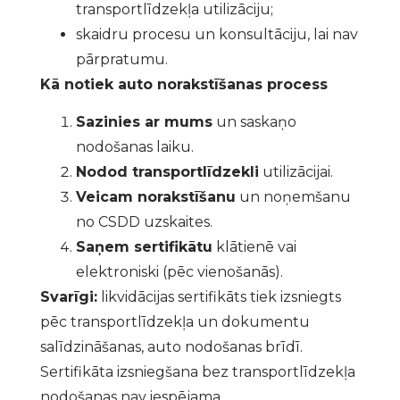
transportlīdzekļa utilizāciju;
skaidru procesu un konsultāciju, lai nav
pārpratumu.
Kā notiek auto norakstīšanas process
Sazinies ar mums
un saskaņo
nodošanas laiku.
Nodod transportlīdzekli
utilizācijai.
Veicam norakstīšanu
un noņemšanu
no CSDD uzskaites.
Saņem sertifikātu
klātienē vai
elektroniski (pēc vienošanās).
Svarīgi:
likvidācijas sertifikāts tiek izsniegts
pēc transportlīdzekļa un dokumentu
salīdzināšanas, auto nodošanas brīdī.
Sertifikāta izsniegšana bez transportlīdzekļa
nodošanas nav iespējama.