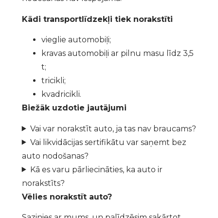
Kādi transportlīdzekļi tiek norakstīti
vieglie automobiļi;
kravas automobiļi ar pilnu masu līdz 3,5
t;
tricikli;
kvadricikli.
Biežāk uzdotie jautājumi
Vai var norakstīt auto, ja tas nav braucams?
Vai likvidācijas sertifikātu var saņemt bez
auto nodošanas?
Kā es varu pārliecināties, ka auto ir
norakstīts?
Vēlies norakstīt auto?
Sazinies ar mums, un palīdzēsim sakārtot